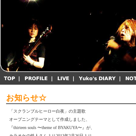
お知らせ☆
「スクランブルヒーロー白夜」の主題歌
オープニングテーマとして作成しました、
『thirteen souls 〜theme of BYAKUYA〜』が、
カラオケの鉄人さんより2013年2月26日より